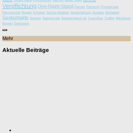
Deutschland
Fremdgehen
Internet
Mister Right
Verpflichtung
One-Night-Stand
Partner
Partnerin
Promiskuität
Pärchenclub
Regeln
Schweiz
Seröse Anbieter
Sexbeziehung
Sexdate
Sexdating
Sexkontakte
Swinger
Swingerclub
Swingerglueck.de
Traumfrau
Treffen
Wichtigste
Regeln
Österreich
Mehr
Aktuelle Beiträge