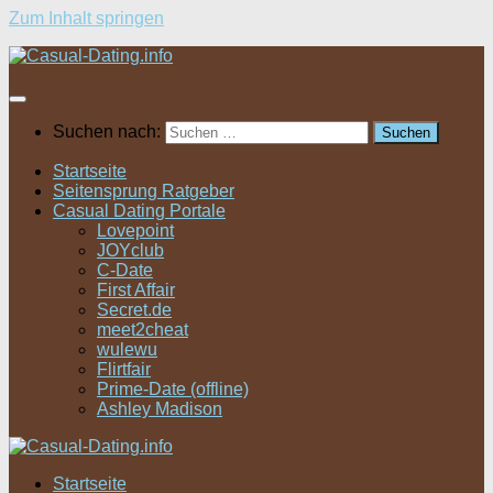
Zum Inhalt springen
Suchen nach:
Startseite
Seitensprung Ratgeber
Casual Dating Portale
Lovepoint
JOYclub
C-Date
First Affair
Secret.de
meet2cheat
wulewu
Flirtfair
Prime-Date (offline)
Ashley Madison
Startseite