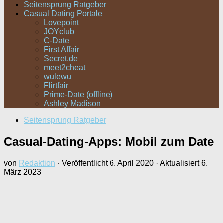
Seitensprung Ratgeber
Casual Dating Portale
Lovepoint
JOYclub
C-Date
First Affair
Secret.de
meet2cheat
wulewu
Flirtfair
Prime-Date (offline)
Ashley Madison
Seitensprung Ratgeber
Casual-Dating-Apps: Mobil zum Date
von
Redaktion
· Veröffentlicht
6. April 2020
· Aktualisiert
6.
März 2023