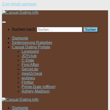
Zum Inhalt springen
Suchen nach:
Startseite
Seitensprung Ratgeber
Casual Dating Portale
Lovepoint
JOYclub
C-Date
First Affair
Secret.de
meet2cheat
wulewu
Flirtfair
Prime-Date (offline)
Ashley Madison
Startseite