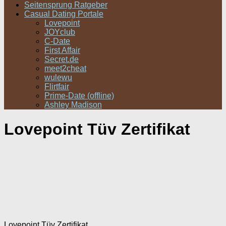
Seitensprung Ratgeber
Casual Dating Portale
Lovepoint
JOYclub
C-Date
First Affair
Secret.de
meet2cheat
wulewu
Flirtfair
Prime-Date (offline)
Ashley Madison
Lovepoint Tüv Zertifikat
Lovepoint Tüv Zertifikat