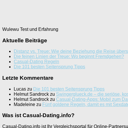
Wulewu Test und Erfahrung
Aktuelle Beiträge
Distanz vs. Treue: Wie deine Beziehung die Reise übers
Die feinen Linien der Treue: Wo beginnt Fremdgehen?
Casual-Dating Regeln
Die 101 besten Seitensprung Tipps
Letzte Kommentare
Lucas
zu
Die 101 besten Seitensprung Tipps
Helmut Sandrock
zu
Swingerglueck.de – die seriöse, k
Helmut Sandrock
zu
Casual-Dating-Apps: Mobil zum Da
Madeleine
zu
Fünf goldene Regeln, damit es mit Sexdate
Was ist Casual-Dating.info?
Casual-Dating.info ist Ihr Vergleichsportal für Online-Partners