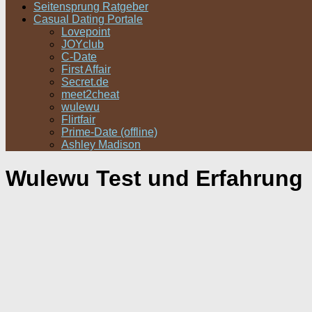
Seitensprung Ratgeber
Casual Dating Portale
Lovepoint
JOYclub
C-Date
First Affair
Secret.de
meet2cheat
wulewu
Flirtfair
Prime-Date (offline)
Ashley Madison
Wulewu Test und Erfahrung