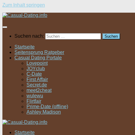
Zum Inhalt springen
Suchen nach:
Startseite
Seitensprung Ratgeber
Casual Dating Portale
Lovepoint
JOYclub
C-Date
First Affair
Secret.de
meet2cheat
wulewu
Flirtfair
Prime-Date (offline)
Ashley Madison
Startseite