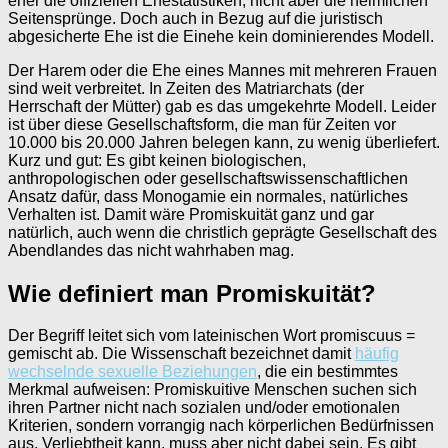
eher die offiziellen Ehestatistiken, nicht aber die heimlichen
Seitensprünge. Doch auch in Bezug auf die juristisch
abgesicherte Ehe ist die Einehe kein dominierendes Modell.
Der Harem oder die Ehe eines Mannes mit mehreren Frauen
sind weit verbreitet. In Zeiten des Matriarchats (der
Herrschaft der Mütter) gab es das umgekehrte Modell. Leider
ist über diese Gesellschaftsform, die man für Zeiten vor
10.000 bis 20.000 Jahren belegen kann, zu wenig überliefert.
Kurz und gut: Es gibt keinen biologischen,
anthropologischen oder gesellschaftswissenschaftlichen
Ansatz dafür, dass Monogamie ein normales, natürliches
Verhalten ist. Damit wäre Promiskuität ganz und gar
natürlich, auch wenn die christlich geprägte Gesellschaft des
Abendlandes das nicht wahrhaben mag.
Wie definiert man Promiskuität?
Der Begriff leitet sich vom lateinischen Wort promiscuus =
gemischt ab. Die Wissenschaft bezeichnet damit
häufig
wechselnde sexuelle Beziehungen
, die ein bestimmtes
Merkmal aufweisen: Promiskuitive Menschen suchen sich
ihren Partner nicht nach sozialen und/oder emotionalen
Kriterien, sondern vorrangig nach körperlichen Bedürfnissen
aus. Verliebtheit kann, muss aber nicht dabei sein. Es gibt