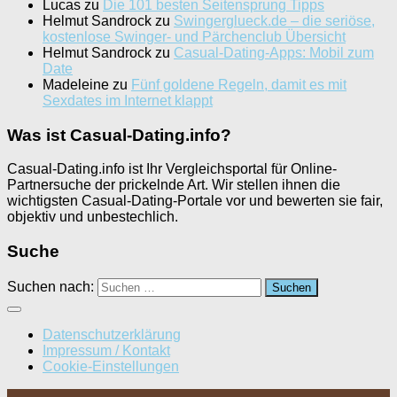
Lucas
zu
Die 101 besten Seitensprung Tipps
Helmut Sandrock
zu
Swingerglueck.de – die seriöse,
kostenlose Swinger- und Pärchenclub Übersicht
Helmut Sandrock
zu
Casual-Dating-Apps: Mobil zum
Date
Madeleine
zu
Fünf goldene Regeln, damit es mit
Sexdates im Internet klappt
Was ist Casual-Dating.info?
Casual-Dating.info ist Ihr Vergleichsportal für Online-
Partnersuche der prickelnde Art. Wir stellen ihnen die
wichtigsten Casual-Dating-Portale vor und bewerten sie fair,
objektiv und unbestechlich.
Suche
Suchen nach:
Datenschutzerklärung
Impressum / Kontakt
Cookie-Einstellungen