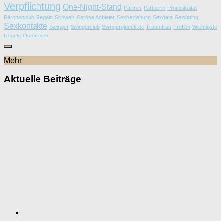
Verpflichtung
One-Night-Stand
Partner
Partnerin
Promiskuität
Pärchenclub
Regeln
Schweiz
Seröse Anbieter
Sexbeziehung
Sexdate
Sexdating
Sexkontakte
Swinger
Swingerclub
Swingerglueck.de
Traumfrau
Treffen
Wichtigste
Regeln
Österreich
Mehr
Aktuelle Beiträge