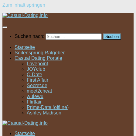
Zum Inhalt springen
Suchen nach:
Startseite
Seitensprung Ratgeber
Casual Dating Portale
Lovepoint
JOYclub
C-Date
First Affair
Secret.de
meet2cheat
wulewu
Flirtfair
Prime-Date (offline)
Ashley Madison
Startseite