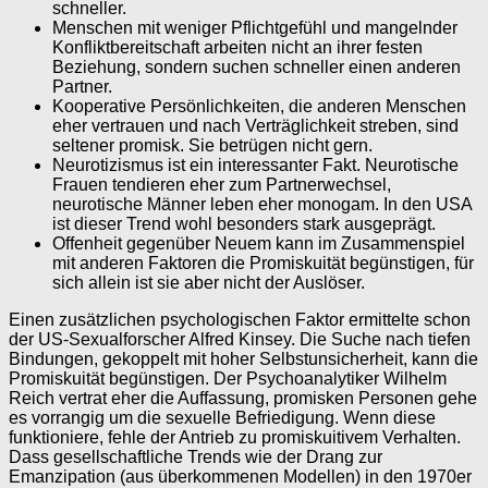
schneller.
Menschen mit weniger Pflichtgefühl und mangelnder
Konfliktbereitschaft arbeiten nicht an ihrer festen
Beziehung, sondern suchen schneller einen anderen
Partner.
Kooperative Persönlichkeiten, die anderen Menschen
eher vertrauen und nach Verträglichkeit streben, sind
seltener promisk. Sie betrügen nicht gern.
Neurotizismus ist ein interessanter Fakt. Neurotische
Frauen tendieren eher zum Partnerwechsel,
neurotische Männer leben eher monogam. In den USA
ist dieser Trend wohl besonders stark ausgeprägt.
Offenheit gegenüber Neuem kann im Zusammenspiel
mit anderen Faktoren die Promiskuität begünstigen, für
sich allein ist sie aber nicht der Auslöser.
Einen zusätzlichen psychologischen Faktor ermittelte schon
der US-Sexualforscher Alfred Kinsey. Die Suche nach tiefen
Bindungen, gekoppelt mit hoher Selbstunsicherheit, kann die
Promiskuität begünstigen. Der Psychoanalytiker Wilhelm
Reich vertrat eher die Auffassung, promisken Personen gehe
es vorrangig um die sexuelle Befriedigung. Wenn diese
funktioniere, fehle der Antrieb zu promiskuitivem Verhalten.
Dass gesellschaftliche Trends wie der Drang zur
Emanzipation (aus überkommenen Modellen) in den 1970er