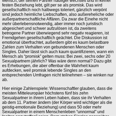
Mensch, der seinen Partner häufiger wechselt und in keiner
festen Beziehung lebt, gilt per se als promisk. Das wird
gesellschaftlich noch halbwegs toleriert, gänzlich verpönt
sind jedoch heimliche Liebschaften, also außereheliche oder
außerpartnerschaftliche Affären. Da zwar die Einehe nicht
mehr überlebensnotwendig, aber immer noch juristisch
abgesichert und schwer aufzulösen ist, da zweitens
betrogene Partner überwiegend sehr negativ reagieren, ist
Fremdgehen gesellschaftlich geächtet. Die Diskussion ist
emotional überfrachtet, außerdem gibt es kaum belastbare
Zahlen zum Verhalten von gebundenen Menschen oder
Singles. Daher lässt sich auch kaum quantifizieren, wann ein
Mensch als “promisk” gelten muss: Bei zwei, sechs oder 20
Sexualpartnern jährlich? Was wäre denn normal? Dazu gibt
es Erhebungen, die aber offenbar die Wahrheit kaum
aufdecken, weil promisk lebende Singles an den
entsprechenden Umfragen nicht teilnehmen – sie winken nur
ab.
Hier einige Zahlenspiele: Wissenschaftler glauben, dass die
meisten Mitteleuropäer höchstens fünf bis zehn
Sexualpartner in ihrem Leben haben, dass sie ihr Verhalten
ab dem 11. Partner ändern (der Körper wird wichtiger als die
geistig-emotionale Beziehung) und dass 50 oder mehr
Sexualpartner in einem Menschenleben “unnormal” und