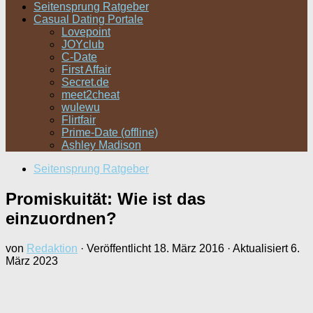
Seitensprung Ratgeber
Casual Dating Portale
Lovepoint
JOYclub
C-Date
First Affair
Secret.de
meet2cheat
wulewu
Flirtfair
Prime-Date (offline)
Ashley Madison
Seitensprung Ratgeber
Promiskuität: Wie ist das
einzuordnen?
von
Redaktion
· Veröffentlicht
18. März 2016
· Aktualisiert
6.
März 2023