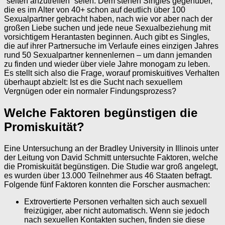
“selten anzutreffen” seien. Dem stehen Singles gegenüber,
die es im Alter von 40+ schon auf deutlich über 100
Sexualpartner gebracht haben, nach wie vor aber nach der
großen Liebe suchen und jede neue Sexualbeziehung mit
vorsichtigem Herantasten beginnen. Auch gibt es Singles,
die auf ihrer Partnersuche im Verlaufe eines einzigen Jahres
rund 50 Sexualpartner kennenlernen – um dann jemanden
zu finden und wieder über viele Jahre monogam zu leben.
Es stellt sich also die Frage, worauf promiskuitives Verhalten
überhaupt abzielt: Ist es die Sucht nach sexuellem
Vergnügen oder ein normaler Findungsprozess?
Welche Faktoren begünstigen die
Promiskuität?
Eine Untersuchung an der Bradley University in Illinois unter
der Leitung von David Schmitt untersuchte Faktoren, welche
die Promiskuität begünstigen. Die Studie war groß angelegt,
es wurden über 13.000 Teilnehmer aus 46 Staaten befragt.
Folgende fünf Faktoren konnten die Forscher ausmachen:
Extrovertierte Personen verhalten sich auch sexuell
freizügiger, aber nicht automatisch. Wenn sie jedoch
nach sexuellen Kontakten suchen, finden sie diese